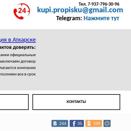
Тел. 7-937-796-30-96
kupi.propisku@gmail.com
Telegram:
Нажмите тут
ия в Аткарске
актов доверять:
ланки официальные
заключаем договор
олагаются компании
полняем все в срок
КОНТАКТЫ
244
35
388